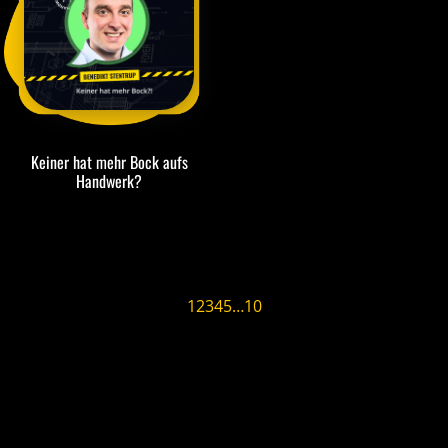
Keiner hat mehr Bock aufs
Handwerk?
1
2
3
4
5
…
10