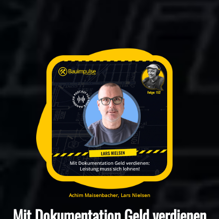
Achim Maisenbacher, Lars Nielsen
Mit Dokumentation Geld verdienen