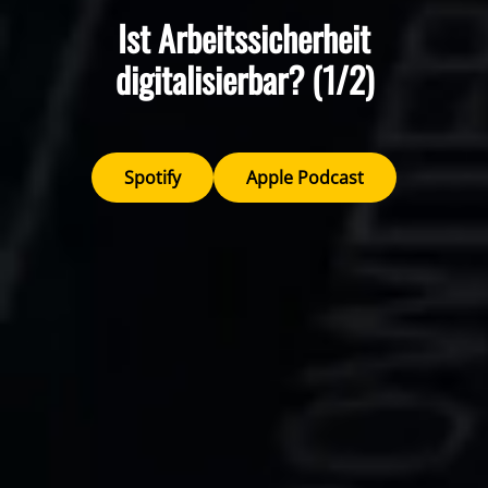
Ist Arbeitssicherheit
digitalisierbar? (1/2)
Spotify
Apple Podcast