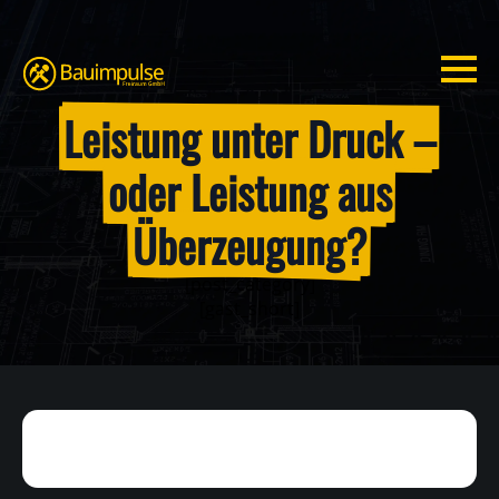
Leistung unter Druck –
oder Leistung aus
Überzeugung?
[post_category]
[gast_short]